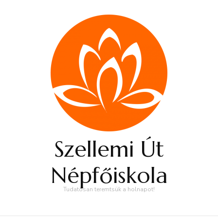
Szellemi Út
Népfőiskola
Tudatosan teremtsük a holnapot!